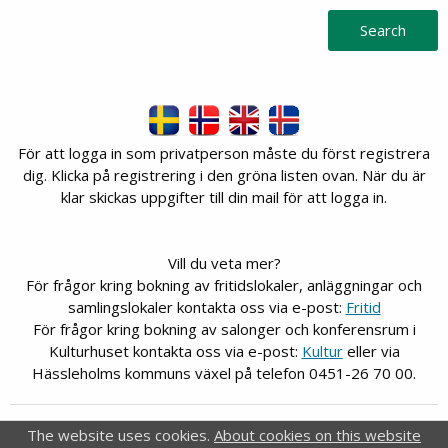
sporthall/Simhallen/Simbassängen/Bana 4
Search
Bjärnums sim- o sporthall/Sporthallen
Farstorps idrottshall
Finja idrottshall
Göingevallen/Friidrott
Göingevallen/Gräsplanen
Hovdala Vandringscentrum/Birk
För att logga in som privatperson måste du först registrera
dig. Klicka på registrering i den gröna listen ovan. När du är
Hovdala Vandringscentrum/Birka
klar skickas uppgifter till din mail för att logga in.
Hovdala Vandringscentrum/Ronja
Hässleholmsgården/Allaktivitetslokalen
Hässleholmsgården/Gräs- och
Vill du veta mer?
grusytor/Grusparkering allmän
För frågor kring bokning av fritidslokaler, anläggningar och
Hässleholmsgården/Gräs- och
samlingslokaler kontakta oss via e-post:
Fritid
grusytor/Gräsparkering norr
För frågor kring bokning av salonger och konferensrum i
Hässleholmsgården/Gräs- och
Kulturhuset kontakta oss via e-post:
Kultur
eller via
grusytor/Gräsparkering söder
Hässleholms kommuns växel på telefon 0451-26 70 00.
Hässleholmsgården/Gräs- och grusytor/Gräsyta
bakom bangolfen
FRI
Webb-Bokning
The website uses cookies.
About cookies on this website
Hässleholmsgården/Gräs- och grusytor/Gräsyta
®
FRI
is a registrered trademark of
Idavall Data AB
.