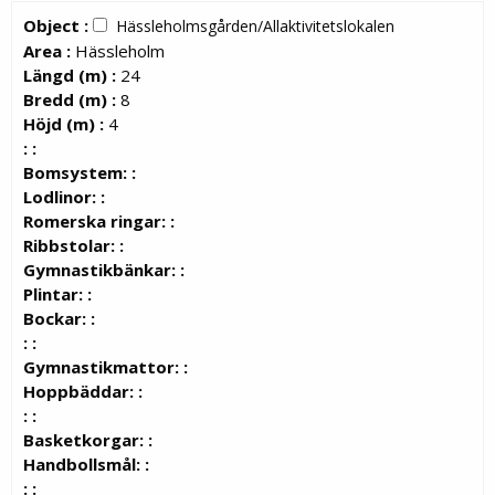
Object :
Hässleholmsgården/Allaktivitetslokalen
Area :
Hässleholm
Längd (m) :
24
Bredd (m) :
8
Höjd (m) :
4
: :
Bomsystem: :
Lodlinor: :
Romerska ringar: :
Ribbstolar: :
Gymnastikbänkar: :
Plintar: :
Bockar: :
: :
Gymnastikmattor: :
Hoppbäddar: :
: :
Basketkorgar: :
Handbollsmål: :
: :