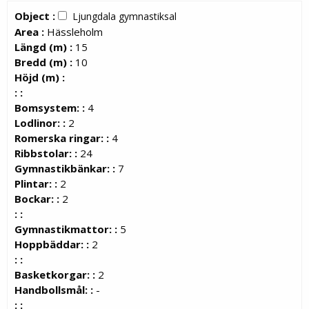
Object :
Ljungdala gymnastiksal
Area :
Hässleholm
Längd (m) :
15
Bredd (m) :
10
Höjd (m) :
: :
Bomsystem: :
4
Lodlinor: :
2
Romerska ringar: :
4
Ribbstolar: :
24
Gymnastikbänkar: :
7
Plintar: :
2
Bockar: :
2
: :
Gymnastikmattor: :
5
Hoppbäddar: :
2
: :
Basketkorgar: :
2
Handbollsmål: :
-
: :