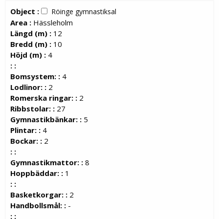
Object :
Röinge gymnastiksal
Area :
Hässleholm
Längd (m) :
12
Bredd (m) :
10
Höjd (m) :
4
: :
Bomsystem: :
4
Lodlinor: :
2
Romerska ringar: :
2
Ribbstolar: :
27
Gymnastikbänkar: :
5
Plintar: :
4
Bockar: :
2
: :
Gymnastikmattor: :
8
Hoppbäddar: :
1
: :
Basketkorgar: :
2
Handbollsmål: :
-
: :