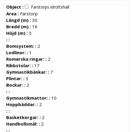
Object :
Farstorps idrottshall
Area :
Farstorp
Längd (m) :
30
Bredd (m) :
16
Höjd (m) :
5
: :
Bomsystem: :
2
Lodlinor: :
1
Romerska ringar: :
2
Ribbstolar: :
17
Gymnastikbänkar: :
7
Plintar: :
3
Bockar: :
2
: :
Gymnastikmattor: :
10
Hoppbäddar: :
2
: :
Basketkorgar: :
2
Handbollsmål: :
2
: :